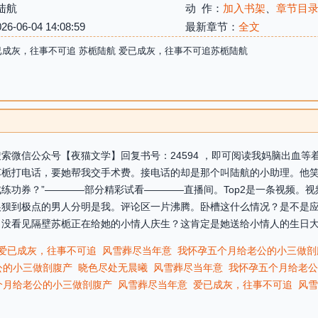
陆航
动 作：
加入书架
、
章节目
06-04 14:08:59
最新章节：
全文
已成灰，往事不可追 苏栀陆航 爱已成灰，往事不可追苏栀陆航
索微信公众号【夜猫文学】回复书号：24594 ，即可阅读我妈脑出血
栀打电话，要她帮我交手术费。接电话的却是那个叫陆航的小助理。他笑
练功券？”————部分精彩试看————直播间。Top2是一条视频。
狼狈到极点的男人分明是我。评论区一片沸腾。卧槽这什么情况？是不是
没看见隔壁苏栀正在给她的小情人庆生？这肯定是她送给小情人的生日大礼
爱已成灰，往事不可追
风雪葬尽当年意
我怀孕五个月给老公的小三做剖
公的小三做剖腹产
晓色尽处无晨曦
风雪葬尽当年意
我怀孕五个月给老公
个月给老公的小三做剖腹产
风雪葬尽当年意
爱已成灰，往事不可追
风雪