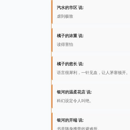
汽水的市区 说:
虐到极致
橘子的浓重 说:
读得害怕
橘子的悠长 说:
语言很犀利，一针见血，让人茅塞顿开。
银河的温柔花店 说:
科幻设定令人叫绝。
银河的开端 说:
书是随身携带的避难所。