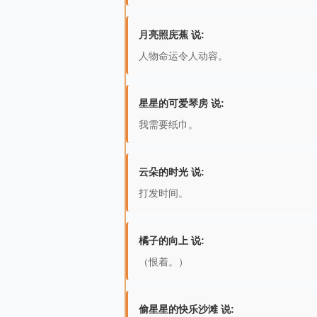
月亮照庑蕉 说:
人物命运令人动容。
星星的可爱琴房 说:
我需要纸巾。
云朵的时光 说:
打发时间。
橘子的向上 说:
（恨着。）
偷星星的快乐沙滩 说: